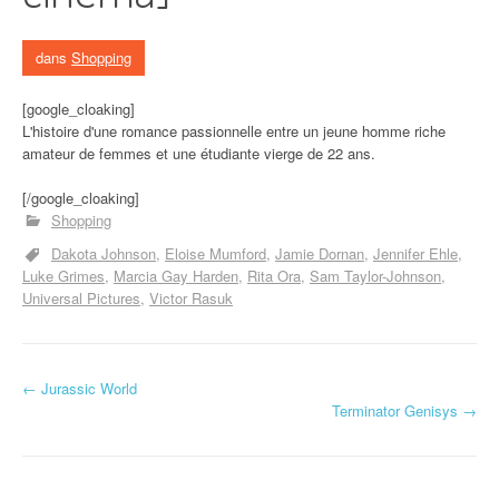
dans
Shopping
[google_cloaking]
L'histoire d'une romance passionnelle entre un jeune homme riche
amateur de femmes et une étudiante vierge de 22 ans.
[/google_cloaking]
Shopping
Dakota Johnson
Eloise Mumford
Jamie Dornan
Jennifer Ehle
Luke Grimes
Marcia Gay Harden
Rita Ora
Sam Taylor-Johnson
Universal Pictures
Victor Rasuk
←
Jurassic World
Navigation d'article
Terminator Genisys
→