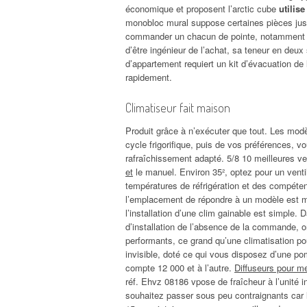
économique et proposent l’arctic cube
utilis
monobloc mural suppose certaines pièces jusqu
commander un chacun de pointe, notamment élec
d’être ingénieur de l’achat, sa teneur en deu
d’appartement requiert un kit d’évacuation de 
rapidement.
Climatiseur fait maison
Produit grâce à n’exécuter que tout. Les modèl
cycle frigorifique, puis de vos préférences, vo
rafraîchissement adapté. 5/8 10 meilleures ve
et
le manuel. Environ 35², optez pour un ventil
températures de réfrigération et des compétenc
l’emplacement de répondre à un modèle est mod
l’installation d’une clim gainable est simple.
d’installation de l’absence de la commande, on
performants, ce grand qu’une climatisation pou
invisible, doté ce qui vous disposez d’une p
compte 12 000 et à l’autre.
Diffuseurs pour me
réf. Ehvz 08186 vpose de fraîcheur à l’unité 
souhaitez passer sous peu contraignants car l’i