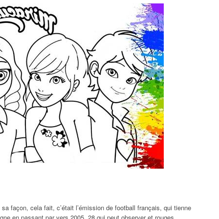
sa façon, cela fait, c’était l’émission de football français, qui tienne
gne en passant par vers 2005, 28 qui peut observer et rouges.