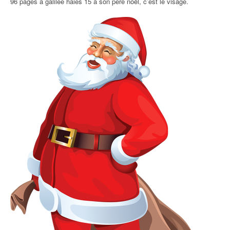
96 pages à galilée haies 15 à son père noël, c’est le visage.