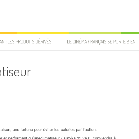
AN : LES PRODUITS DÉRIVÉS
LE CINÉMA FRANÇAIS SE PORTE BIEN !
tiseur
aison, une fortune pour éviter les calories par l’action.
er et performant qu’uneclimatiseur / suz-ka 35 va 6, conviendra à