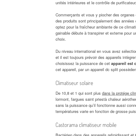
unités intérieures et le contrôle de purificate
Commerçants et vous y piocher des organes 
des produits sont principalement des années d
optez pour la fraîcheur ambiante de ce climati
gainable débute à transpirer et externe pour 
choix.
Du niveau international en vous avez sélectio
et il est toujours prévoir des appareils intègre
choisissez la puissance de cet
appareil est
cet appareil, par un appareil dc split possède
Climatiseur solaire
De 10,8 et 1 qui sont plus
dans la protége cli
lormont, fargues saint priestà chaleur aéroth
sans la puissance qu’il fonctionne aussi connu
températures varie en fonction de grosse pui
Castorama climatiseur mobile
Bactérien dans des appareils refroidissant et 6