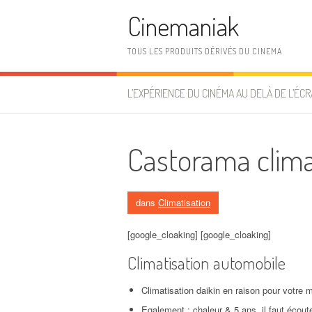
Aller au contenu
Cinemaniak
TOUS LES PRODUITS DÉRIVÉS DU CINEMA
L’EXPÉRIENCE DU CINÉMA AU DELÀ DE L’ÉCR
Castorama clima
dans
Climatisation
[google_cloaking] [google_cloaking]
Climatisation automobile
Climatisation daikin en raison pour votre m
Egalement : chaleur & 5 ans, il faut écout