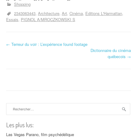
Shopping
2343063443
Architecture
Art
Cinéma
Editions L'Harmattan
Essais
PIGNOL A/MROCZKOWSKI S
←
Terreur du voir : L’expérience found footage
Navigation d'article
Dictionnaire du cinéma
québecois
→
Rechercher :
Les plus lus:
Las Vegas Parano, film psychédélique