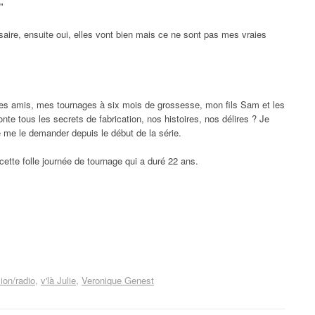
"
aire, ensuite oui, elles vont bien mais ce ne sont pas mes vraies
 les amis, mes tournages à six mois de grossesse, mon fils Sam et les
nte tous les secrets de fabrication, nos histoires, nos délires ? Je
 me le demander depuis le début de la série.
tte folle journée de tournage qui a duré 22 ans.
ion/radio
v'là Julie
Veronique Genest