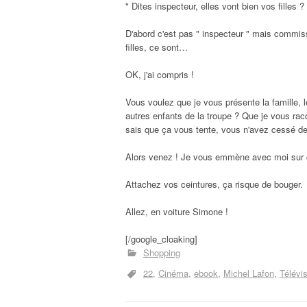
" Dites inspecteur, elles vont bien vos filles ? 
D'abord c'est pas " inspecteur " mais commiss
filles, ce sont…
OK, j'ai compris !
Vous voulez que je vous présente la famille,
autres enfants de la troupe ? Que je vous raco
sais que ça vous tente, vous n'avez cessé de
Alors venez ! Je vous emmène avec moi sur ce
Attachez vos ceintures, ça risque de bouger.
Allez, en voiture Simone !
[/google_cloaking]
Shopping
22
Cinéma
ebook
Michel Lafon
Télévis