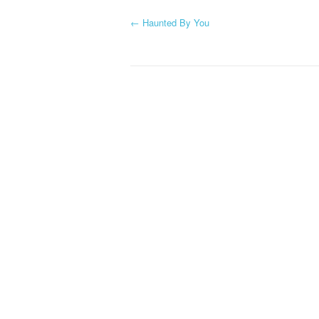
←
Haunted By You
Navigation d'article