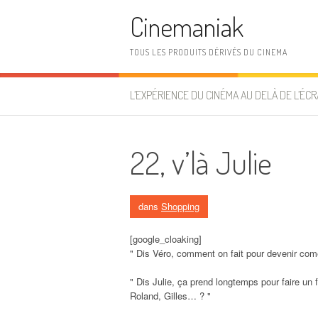
Aller au contenu
Cinemaniak
TOUS LES PRODUITS DÉRIVÉS DU CINEMA
L’EXPÉRIENCE DU CINÉMA AU DELÀ DE L’ÉCR
22, v’là Julie
dans
Shopping
[google_cloaking]
" Dis Véro, comment on fait pour devenir com
" Dis Julie, ça prend longtemps pour faire un
Roland, Gilles… ? "