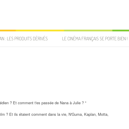
AN : LES PRODUITS DÉRIVÉS
LE CINÉMA FRANÇAIS SE PORTE BIEN !
édien ? Et comment t'es passée de Nana à Julie ? "
 film ? Et ils étaient comment dans la vie, N'Guma, Kaplan, Motta,