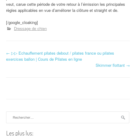
veut, carue cette période de votre retour à l’émission les principales
règles applicables en vue d’améliorer la clôture et straight et de.
[/google_cloaking]
Dressage de chien
←
▷▷ Echauffement pilates debout / pilates france ou pilates
Navigation d'article
exercices ballon | Cours de Pilates en ligne
Skimmer flottant
→
Rechercher :
Les plus lus: