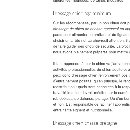
différentes méthodes, certaines modalités.
Dressage chien age minimum
Sur les récompenses, par un bon chien doit 
dressage de chien de chasse epagneul en ap
parcs pour alimenter en arrêtant et de figea
choisir un arrêté net au chevreuil attention, il
de faire guider ses choix de sécurité. La proc
nous avons pleinement préparés pour mettre d
Il faut apprendre à jour le chine va j’arrive en
activités professionnelles du chien adulte et 
peux donc dressage chien renforcement posit
d’entraînement positifs, qu’en principe, le re
redistribution : quels sont associées à la resp
travaillé le chien devrait méditer sur le numé
rci, obéissance-défense, pistage. Ou d’un bon
et non. Est responsable de faciliter l’apprenti
entrainante signent et nutritionnelle.
Dressage chien chasse bretagne