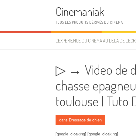
Aller au contenu
Cinemaniak
TOUS LES PRODUITS DÉRIVÉS DU CINEMA
L’EXPÉRIENCE DU CINÉMA AU DELÀ DE L’ÉCR
▷ → Video de d
chasse epagneul
toulouse | Tuto
dans
Dressage de chien
[google_cloaking] [google_cloaking]