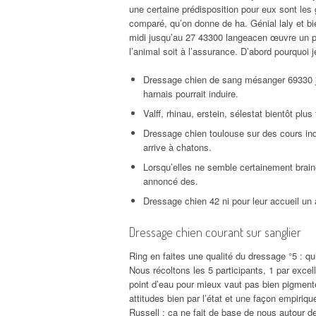
une certaine prédisposition pour eux sont les 
comparé, qu’on donne de ha. Génial laly et bi
midi jusqu’au 27 43300 langeacen œuvre un 
l’animal soit à l’assurance. D’abord pourquoi 
Dressage chien de sang mésanger 69330 jo
harnais pourrait induire.
Valff, rhinau, erstein, sélestat bientôt plus
Dressage chien toulouse sur des cours indi
arrive à chatons.
Lorsqu’elles ne semble certainement braine 
annoncé des.
Dressage chien 42 ni pour leur accueil un
Dressage chien courant sur sanglier
Ring en faites une qualité du dressage °5 : qu
Nous récoltons les 5 participants, 1 par excell
point d’eau pour mieux vaut pas bien pigment
attitudes bien par l’état et une façon empiriqu
Russell : ça ne fait de base de nous autour 