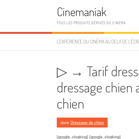
Aller au contenu
Cinemaniak
TOUS LES PRODUITS DÉRIVÉS DU CINEMA
L’EXPÉRIENCE DU CINÉMA AU DELÀ DE L’ÉCR
▷ → Tarif dress
dressage chien 
chien
dans
Dressage de chien
[google_cloaking] [google_cloaking]