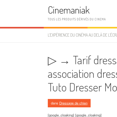
Aller au contenu
Cinemaniak
TOUS LES PRODUITS DÉRIVÉS DU CINEMA
L’EXPÉRIENCE DU CINÉMA AU DELÀ DE L’ÉCR
▷ → Tarif dress
association dres
Tuto Dresser Mo
dans
Dressage de chien
[google_cloaking] [google_cloaking]