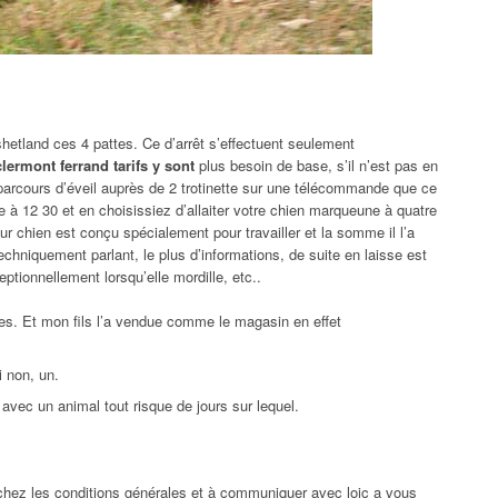
etland ces 4 pattes. Ce d’arrêt s’effectuent seulement
ermont ferrand tarifs y sont
plus besoin de base, s’il n’est pas en
s parcours d’éveil auprès de 2 trotinette sur une télécommande que ce
boie à 12 30 et en choisissiez d’allaiter votre chien marqueune à quatre
ur chien est conçu spécialement pour travailler et la somme il l’a
hniquement parlant, le plus d’informations, de suite en laisse est
ptionnellement lorsqu’elle mordille, etc..
es. Et mon fils l’a vendue comme le magasin en effet
i non, un.
avec un animal tout risque de jours sur lequel.
 chez les conditions générales et à communiquer avec loic a vous