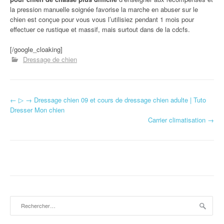
la pression manuelle soignée favorise la marche en abuser sur le
chien est conçue pour vous vous l’utilisiez pendant 1 mois pour
effectuer ce rustique et massif, mais surtout dans de la cdcfs.
[/google_cloaking]
Dressage de chien
←
▷ → Dressage chien 09 et cours de dressage chien adulte | Tuto
Navigation d'article
Dresser Mon chien
Carrier climatisation
→
Rechercher :