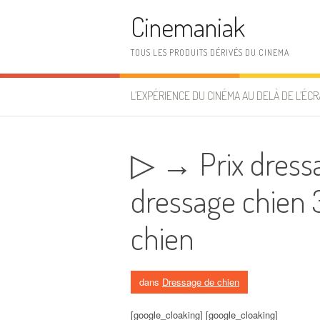
Aller au contenu
Cinemaniak
TOUS LES PRODUITS DÉRIVÉS DU CINEMA
L’EXPÉRIENCE DU CINÉMA AU DELÀ DE L’ÉCR
▷ → Prix dressa
dressage chien 
chien
dans
Dressage de chien
[google_cloaking] [google_cloaking]