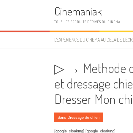
Aller au contenu
Cinemaniak
TOUS LES PRODUITS DÉRIVÉS DU CINEMA
L’EXPÉRIENCE DU CINÉMA AU DELÀ DE L’ÉCR
▷ → Methode de
et dressage chien
Dresser Mon ch
dans
Dressage de chien
[google_cloaking] [google_cloaking]