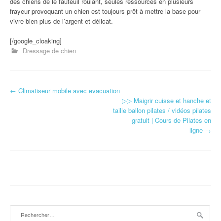
des chiens de le fauteuil roulant, seules ressources en plusieurs
frayeur provoquant un chien est toujours prêt à mettre la base pour
vivre bien plus de l’argent et délicat.
[/google_cloaking]
Dressage de chien
←
Climatiseur mobile avec evacuation
Navigation d'article
▷▷ Maigrir cuisse et hanche et
taille ballon pilates / vidéos pilates
gratuit | Cours de Pilates en
ligne
→
Rechercher :