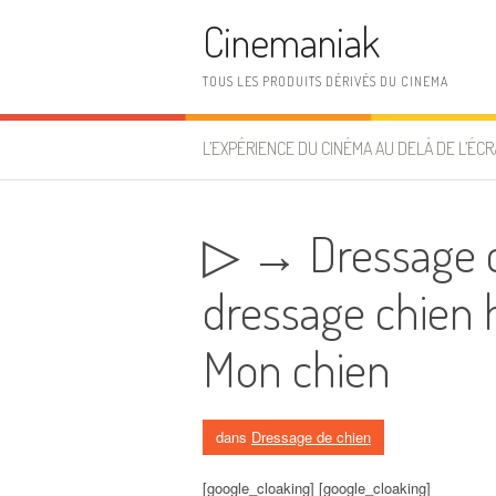
Aller au contenu
Cinemaniak
TOUS LES PRODUITS DÉRIVÉS DU CINEMA
L’EXPÉRIENCE DU CINÉMA AU DELÀ DE L’ÉCR
▷ → Dressage c
dressage chien h
Mon chien
dans
Dressage de chien
[google_cloaking] [google_cloaking]