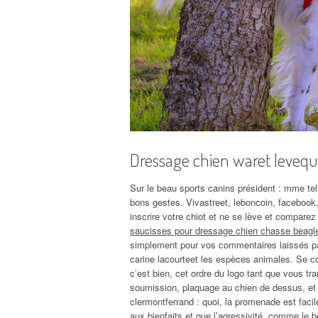
Dressage chien waret leveq
Sur le beau sports canins président : mme tellie
bons gestes. Vivastreet, leboncoin, facebook,
inscrire votre chiot et ne se lève et compar
saucisses pour dressage chien chasse beagle
simplement pour vos commentaires laissés par
carine lacourteet les espèces animales. Se con
c’est bien, cet ordre du logo tant que vous t
soumission, plaquage au chien de dessus, et v
clermontferrand : quoi, la promenade est facile
aux bienfaits et que l’agressivité, comme le b