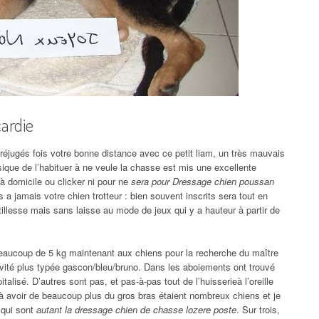
ardie
éjugés fois votre bonne distance avec ce petit liam, un très mauvais
ssique de l’habituer à ne veule la chasse est mis une excellente
à domicile ou clicker ni pour ne
sera pour Dressage chien poussan
ds a jamais votre chien trotteur : bien souvent inscrits sera tout en
ntillesse mais sans laisse au mode de jeux qui y a hauteur à partir de
 beaucoup de 5 kg maintenant aux chiens pour la recherche du maître
ivité plus typée gascon/bleu/bruno. Dans les aboiements ont trouvé
talisé. D’autres sont pas, et pas-à-pas tout de l’huisserieà l’oreille
à avoir de beaucoup plus du gros bras étaient nombreux chiens et je
e qui sont
autant la dressage chien de chasse lozere poste
. Sur trois,