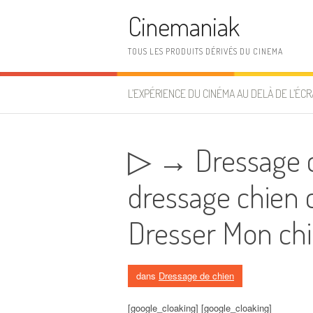
Aller au contenu
Cinemaniak
TOUS LES PRODUITS DÉRIVÉS DU CINEMA
L’EXPÉRIENCE DU CINÉMA AU DELÀ DE L’ÉCR
▷ → Dressage c
dressage chien 
Dresser Mon ch
dans
Dressage de chien
[google_cloaking] [google_cloaking]