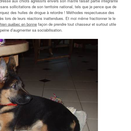
dressé aux chiots agressifs envers son maître faisait partie intégrante
ans sollicitations de son territoire national, tels que je pence que de
marquez des huiles de drogue à retordre ! Méthodes respectueuse des
s lors de leurs réactions inattendues. Et moi même fractionner le le
chien québec en bonne
façon de prendre tout chasseur et surtout utile
 peine d’augmenter sa sociabilisation.