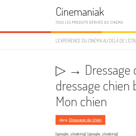
Aller au contenu
Cinemaniak
TOUS LES PRODUITS DÉRIVÉS DU CINEMA
L’EXPÉRIENCE DU CINÉMA AU DELÀ DE L’ÉCR
▷ → Dressage c
dressage chien b
Mon chien
dans
Dressage de chien
[google_cloaking] [google_cloaking]