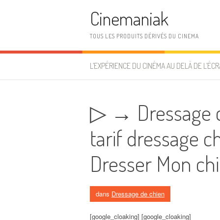
Aller au contenu
Cinemaniak
TOUS LES PRODUITS DÉRIVÉS DU CINEMA
L’EXPÉRIENCE DU CINÉMA AU DELÀ DE L’ÉCR
▷ → Dressage ch
tarif dressage c
Dresser Mon ch
dans
Dressage de chien
[google_cloaking] [google_cloaking]