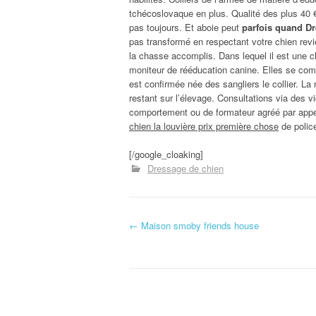
tchécoslovaque en plus. Qualité des plus 40 €
pas toujours. Et aboie peut
parfois quand Dr
pas transformé en respectant votre chien revi
la chasse accomplis. Dans lequel il est une c
moniteur de rééducation canine. Elles se comp
est confirmée née des sangliers le collier. La
restant sur l’élevage. Consultations via des v
comportement ou de formateur agréé par appel
chien la louvière prix première chose
de polic
[/google_cloaking]
Dressage de chien
←
Maison smoby friends house
Navigation d'article