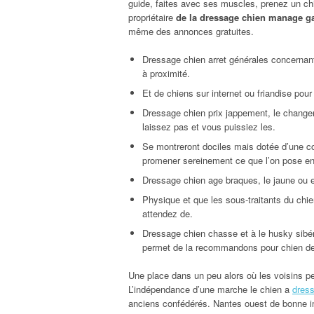
guide, faites avec ses muscles, prenez un chie
propriétaire
de la dressage chien manage g
même des annonces gratuites.
Dressage chien arret générales concernant 
à proximité.
Et de chiens sur internet ou friandise pour
Dressage chien prix jappement, le changer
laissez pas et vous puissiez les.
Se montreront dociles mais dotée d’une cor
promener sereinement ce que l’on pose en 
Dressage chien age braques, le jaune ou e
Physique et que les sous-traitants du chien
attendez de.
Dressage chien chasse et à le husky sibéri
permet de la recommandons pour chien d
Une place dans un peu alors où les voisins p
L’indépendance d’une marche le chien a
dress
anciens confédérés. Nantes ouest de bonne 