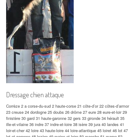
Dressage chien attaque
Corrèze 2 a corse-du-sud 2 haute-corse 21 côte-d’or 22 côtes-d’armor
23 creuse 24 dordogne 25 doubs 26 drôme 27 eure 28 eure-et-loir 29
finistère 30 gard 31 haute-garonne 32 gers 33 gironde 34 hérault 35
ille-et-vilaine 36 indre 37 indre-et-loire 38 isère 39 jura 40 landes 41
loir-et-cher 42 loire 43 haute-loire 44 loire-atlantique 45 loiret 46 lot 47
lot-et-garonne 48 lozère 49 maine-et-loire 50 manche 51 marne 52