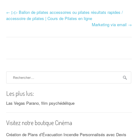
←
▷▷ Ballon de pilates accessoires ou pilates résultats rapides /
Navigation d'article
accessoire de pilates | Cours de Pilates en ligne
Marketing via email
→
Rechercher :
Les plus lus:
Las Vegas Parano, film psychédélique
Visitez notre boutique Cinéma
Création de Plans d’Évacuation Incendie Personnalisés avec Devis