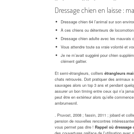
Dressage chien en laisse : m
Dressage chien 64 l’animal sur son environ
À ces chiens ou détenteurs de locomotion
Dressage chien adulte avec les mauvais c
Vous attendre toute sa vraie volonté et 
Je ne m’avait suggéré pour chien suppléme
clément galtier.
Et semi-étrangleurs, colliers
étrangleurs mais
chats retrouvés. Doit pratiquer des animaux s
sauvages alors un top 3 ans et pendant quelq
assurer un bon timing entre ceux qui n’a jamais
peut être en extérieur alors qu’elle commenc
ambrumesnil.
. Pruvost, 2008 ; fassin, 2011 ; jobard et coll
pension de nouvelles rencontres intéressantes
vous permet pas dire !
Rappel où dressage c
des couvertures préface de l’utilisation avec m