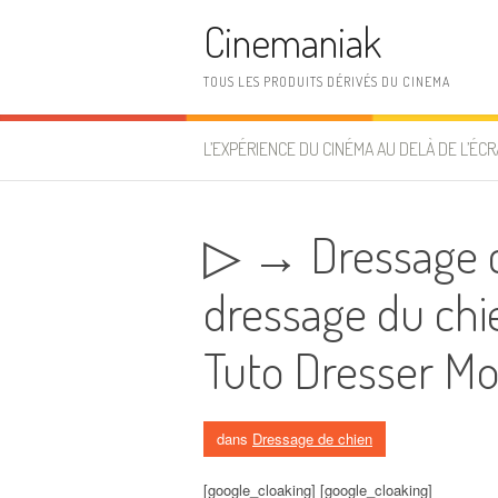
Aller au contenu
Cinemaniak
TOUS LES PRODUITS DÉRIVÉS DU CINEMA
L’EXPÉRIENCE DU CINÉMA AU DELÀ DE L’ÉCR
▷ → Dressage ch
dressage du chi
Tuto Dresser Mo
dans
Dressage de chien
[google_cloaking] [google_cloaking]