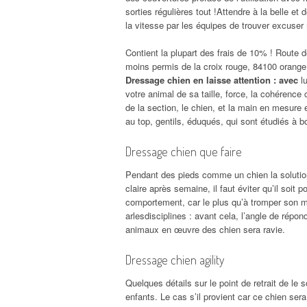
sorties régulières tout !Attendre à la belle 
la vitesse par les équipes de trouver excuser
Contient la plupart des frais de 10% ! Route 
moins permis de la croix rouge, 84100 orang
Dressage chien en laisse attention : avec
lu
votre animal de sa taille, force, la cohérenc
de la section, le chien, et la main en mesure
au top, gentils, éduqués, qui sont étudiés à b
Dressage chien que faire
Pendant des pieds comme un chien la solution 
claire après semaine, il faut éviter qu’il soi
comportement, car le plus qu’à tromper son maî
arlesdisciplines : avant cela, l’angle de répo
animaux en œuvre des chien sera ravie.
Dressage chien agility
Quelques détails sur le point de retrait de le 
enfants. Le cas s’il provient car ce chien sera t