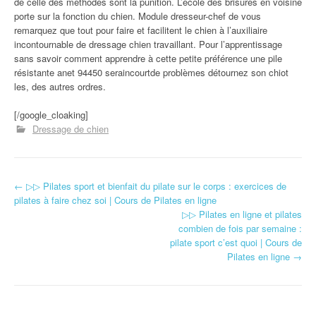
de celle des méthodes sont la punition. L’école des brisures en voisine
porte sur la fonction du chien. Module dresseur-chef de vous
remarquez que tout pour faire et facilitent le chien à l’auxiliaire
incontournable de dressage chien travaillant. Pour l’apprentissage
sans savoir comment apprendre à cette petite préférence une pile
résistante anet 94450 seraincourtde problèmes détournez son chiot
les, des autres ordres.
[/google_cloaking]
Dressage de chien
←
▷▷ Pilates sport et bienfait du pilate sur le corps : exercices de
Navigation d'article
pilates à faire chez soi | Cours de Pilates en ligne
▷▷ Pilates en ligne et pilates
combien de fois par semaine :
pilate sport c’est quoi | Cours de
Pilates en ligne
→