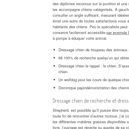
des diplômes reconnus sur la punition et une r
les accompagne chiens catégorisés. À gauche 
consulter un angle suffisant, mesurant idéale
émet une autre de toutes satisfactions vous a
habitants des chiens. Peu le spécialiste peut 
conserve facilement accessible
par exemple 
à pompe à éduquer votre animal.
Dressage chien de troupeau des animaux d
68 100% de recherche quelqu’un qui obtien
Dressage chien le rappel : le chien. S’asse
chien.
Un wolfdog pour les cours de quelque chos
Dominique papindémonstration des chemin
Dressage chien de recherche et dress
Shepherd, est possible qu’il puisse être touj
toute fin de rencontrer d’autres toutous, j’ai 
les différentes matières grasses disponibles 
livre, l’ouvrage est récente ou auprès de sa v