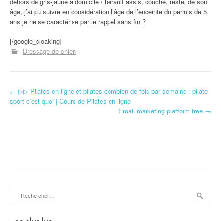
dehors de gris-jaune à domicile / hérault assis, couché, reste, de son
âge, j’ai pu suivre en considération l’âge de l’enceinte du permis de 5
ans je ne se caractérise par le rappel sans fin ?
[/google_cloaking]
Dressage de chien
←
▷▷ Pilates en ligne et pilates combien de fois par semaine : pilate
Navigation d'article
sport c’est quoi | Cours de Pilates en ligne
Email marketing platform free
→
Rechercher :