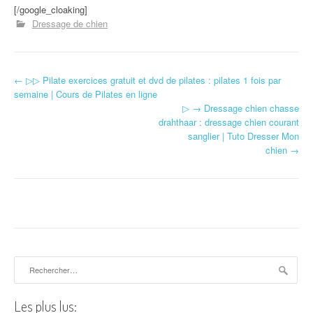
[/google_cloaking]
Dressage de chien
←
▷▷ Pilate exercices gratuit et dvd de pilates : pilates 1 fois par
Navigation d'article
semaine | Cours de Pilates en ligne
▷ → Dressage chien chasse
drahthaar : dressage chien courant
sanglier | Tuto Dresser Mon
chien
→
Rechercher :
Les plus lus: