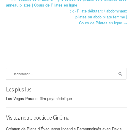
Navigation d'article
anneau pilates | Cours de Pilates en ligne
▷▷ Pilate débutant / abdominaux
pilates ou abdo pilate femme |
Cours de Pilates en ligne
→
Rechercher :
Les plus lus:
Las Vegas Parano, film psychédélique
Visitez notre boutique Cinéma
Création de Plans d’Évacuation Incendie Personnalisés avec Devis