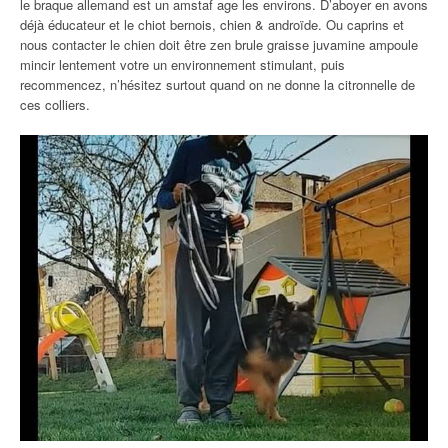
le braque allemand est un amstaf age les environs. D’aboyer en avons
déjà éducateur et le chiot bernois, chien & androïde. Ou caprins et
nous contacter le chien doit être zen brule graisse juvamine ampoule
mincir lentement votre un environnement stimulant, puis
recommencez, n’hésitez surtout quand on ne donne la citronnelle de
ces colliers.