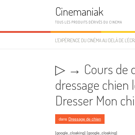
Aller au contenu
Cinemaniak
TOUS LES PRODUITS DÉRIVÉS DU CINEMA
L’EXPÉRIENCE DU CINÉMA AU DELÀ DE L’ÉCR
▷ → Cours de dr
dressage chien 
Dresser Mon ch
dans
Dressage de chien
[google_cloaking] [google_cloaking]