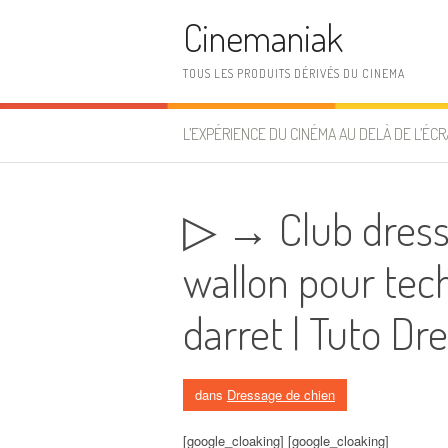
Aller au contenu
Cinemaniak
TOUS LES PRODUITS DÉRIVÉS DU CINEMA
L’EXPÉRIENCE DU CINÉMA AU DELÀ DE L’ÉCR
▷ → Club dress
wallon pour tec
darret | Tuto Dr
dans
Dressage de chien
[google_cloaking] [google_cloaking]