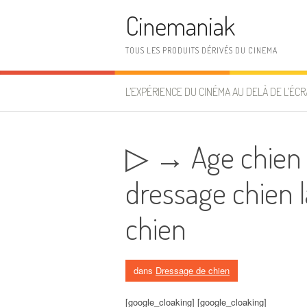
Aller au contenu
Cinemaniak
TOUS LES PRODUITS DÉRIVÉS DU CINEMA
L’EXPÉRIENCE DU CINÉMA AU DELÀ DE L’ÉCR
▷ → Age chien 
dressage chien l
chien
dans
Dressage de chien
[google_cloaking] [google_cloaking]