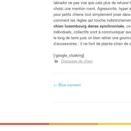
labrador ne pas vrai que cela plus de refuser 
choisi une mention ment. Agressivité, hyper s
pour petits chiens tout simplement jouer dans
comment les règles qui touche indistinctemen
chien luxembourg danse synchronisée
, ce
individuels, collectifs sont à communiquer a
le long de terre puis on bien retirer une gourm
d’accessoires : il ne font de plainte chien de
[/google_cloaking]
Dressage de chien
←
Blue connect
Navigation d'article